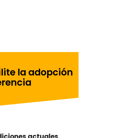
lite la adopción
erencia
iciones actuales