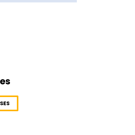
les
SES