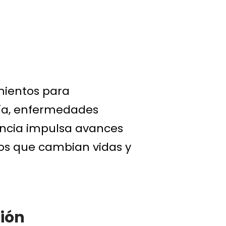
SAFÍOS
BENEFICIOS
FECHAS CLAVES
mientos para
ía, enfermedades
iencia impulsa avances
tos que cambian vidas y
ión