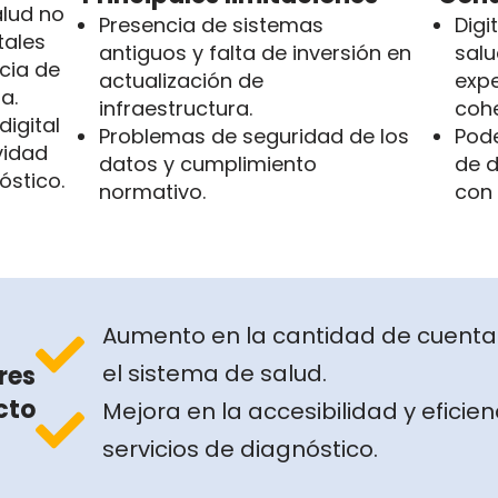
alud no
Presencia de sistemas
Digi
tales
antiguos y falta de inversión en
salu
cia de
actualización de
expe
a.
infraestructura.
cohe
digital
Problemas de seguridad de los
Pode
ividad
datos y cumplimiento
de d
óstico.
normativo.
con 
Aumento en la cantidad de cuentas
el sistema de salud.
res
cto
Mejora en la accesibilidad y eficien
servicios de diagnóstico.