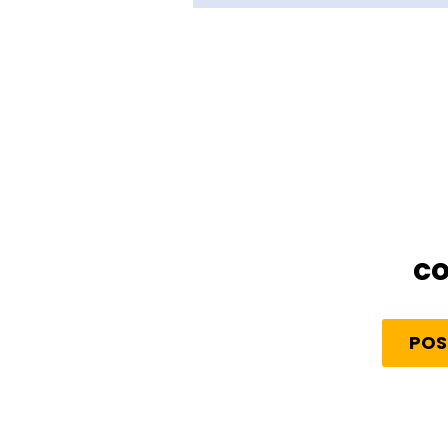
co
POS