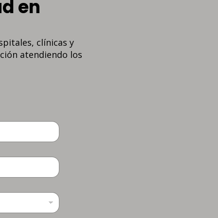
ud en
itales, clínicas y
ción atendiendo los