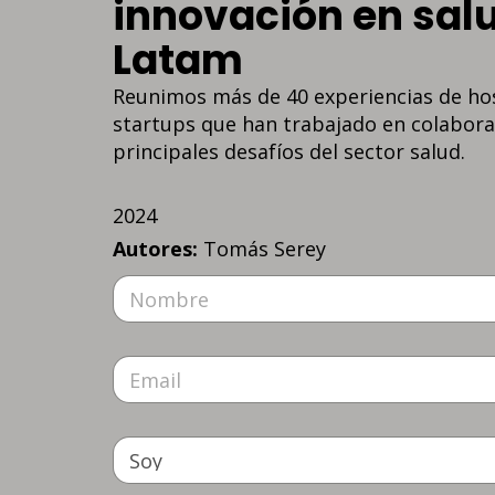
innovación en sal
Latam
Reunimos más de 40 experiencias de hosp
startups que han trabajado en colabora
principales desafíos del sector salud.
2024
Autores:
Tomás Serey
N
o
m
b
E
r
m
e
a
*
i
S
l
o
*
y