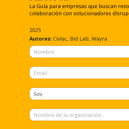
La Guía para empresas que buscan resol
colaboración con solucionadores disrup
2025
Autores:
Civlac, Bid Lab, Wayra
N
o
m
b
E
r
m
e
a
*
i
S
l
o
*
y
O
r
g
a