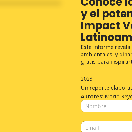
Conoce la
y el pote
Impact V
Latinoamé
Este informe revela
ambientales, y dina
gratis para inspirar
2023
Un reporte elabora
Autores:
Mario Reyes
N
o
m
b
E
r
m
e